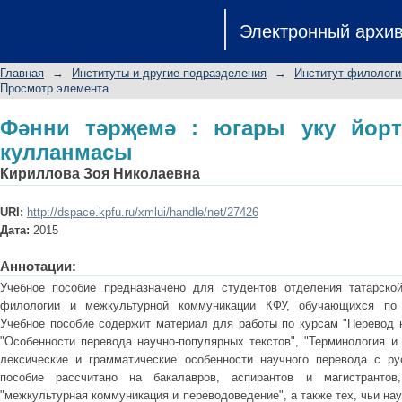
Фәнни тәрҗемә : югары уку йортлар
Электронный архи
Главная
→
Институты и другие подразделения
→
Институт филологи
Просмотр элемента
Фәнни тәрҗемә : югары уку йор
кулланмасы
Кириллова Зоя Николаевна
URI:
http://dspace.kpfu.ru/xmlui/handle/net/27426
Дата:
2015
Аннотации:
Учебное пособие предназначено для студентов отделения татарско
филологии и межкультурной коммуникации КФУ, обучающихся по с
Учебное пособие содержит материал для работы по курсам "Перевод н
"Особенности перевода научно-популярных текстов", "Терминология и
лексические и грамматические особенности научного перевода с ру
пособие рассчитано на бакалавров, аспирантов и магистрантов
"межкультурная коммуникация и переводоведение", а также тех, чьи на