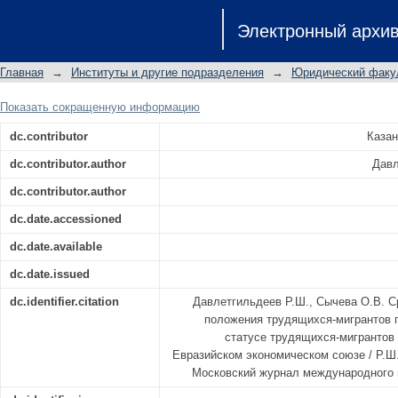
Сравнительный анализ правового
Электронный архи
Соглашению ЕЭП о правовом стату
семей и Договору о Евразийском эк
Главная
→
Институты и другие подразделения
→
Юридический факу
of the legal status of migrant worke
Migrant Workers and Members of Thei
Показать сокращенную информацию
Economic Union
dc.contributor
Казан
dc.contributor.author
Давл
dc.contributor.author
dc.date.accessioned
dc.date.available
dc.date.issued
dc.identifier.citation
Давлетгильдеев Р.Ш., Сычева О.В. С
положения трудящихся-мигрантов 
статусе трудящихся-мигрантов 
Евразийском экономическом союзе / Р.Ш
Московский журнал международного пра