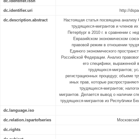
dc.identifier.issn
dc.identifier.uri
http://dsp
dc.description.abstract
Настоящая статья посвящена анализу 
трудящихся-мигрантов и членов их 
Петербург в 2010 г. в сравнении с н
Евразийском экономическом союз
правовой режим в отношении трудя
Единого экономического пространст
Российской Федерации. Анализ правовог
его специфики, выраженной 
трудящихся-мигрантов; ус
регистрационных процедур; объеме тр
иных прав, которые распространяют
трудящихся-мигрантов; налог
мигрантов. Делается вывод о наличии сп
трудящихся-мигрантов из Республики Бе
dc.language.iso
dc.relation.ispartofseries
Московский
dc.rights