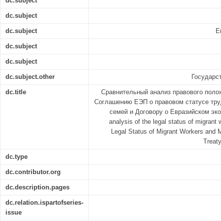
dc.subject
dc.subject
dc.subject
Е
dc.subject
dc.subject
dc.subject.other
Государс
dc.title
Сравнительный анализ правового поло
Соглашению ЕЭП о правовом статусе тру
семей и Договору о Евразийском эк
analysis of the legal status of migran
Legal Status of Migrant Workers and 
Treat
dc.type
dc.contributor.org
dc.description.pages
dc.relation.ispartofseries-
issue