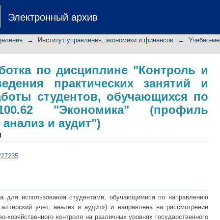
работка по дисциплине "Контро
Электронный архив
ческих занятий и самостоятельной
направлению 080100.62 "Эко
деления
→
Институт управления, экономики и финансов
→
Учебно-ме
 анализ и аудит")
ботка по дисциплине "Контроль и
едения практических занятий и
аботы студентов, обучающихся по
100.62 "Экономика" (профиль
 анализ и аудит")
ч
t/27235
на для использования студентами, обучающимися по направлению
алтерский учет, анализ и аудит») и направлена на рассмотрение
о-хозяйственного контроля на различных уровнях государственного