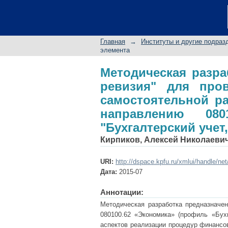
Методическая раз
проведения практи
обучающихся по 
Главная
→
Институты и другие подраз
"Бухгалтерский учет,
элемента
Методическая разра
ревизия" для пров
самостоятельной р
направлению 080
"Бухгалтерский учет,
Кирпиков, Алексей Николаеви
URI:
http://dspace.kpfu.ru/xmlui/handle/ne
Дата:
2015-07
Аннотации:
Методическая разработка предназначе
080100.62 «Экономика» (профиль «Бухг
аспектов реализации процедур финансов