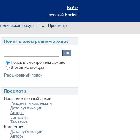
ль и ревизия" для
Войти
 работы студентов,
русский
English
номика" (профиль
тодические ресурсы
→
Просмотр
Поиск в электронном архиве
Поиск в электронном архиве
В этой коллекции
Расширенный поиск
Просмотр
Весь электронный архив
Разделы и коллекции
Дата публикации
Авторы
Заглавия
Тематика
Коллекция
Дата публикации
Авторы