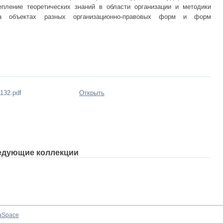
епление теоретических знаний в области организации и методики
 на объектах разных организационно-правовых форм и форм
132.pdf
Открыть
едующие коллекции
aSpace