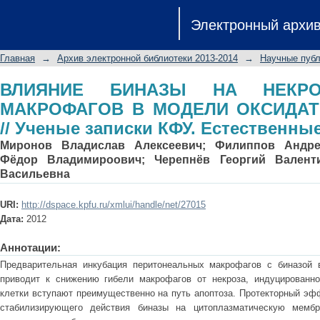
ВЛИЯНИЕ БИНАЗЫ НА НЕКРОЗ 
Электронный архи
ОКСИДАТИВНОГО СТРЕССА // Ученые 
N2
Главная
→
Архив электронной библиотеки 2013-2014
→
Научные публ
ВЛИЯНИЕ БИНАЗЫ НА НЕКР
МАКРОФАГОВ В МОДЕЛИ ОКСИДАТ
// Ученые записки КФУ. Естественные
Миронов Владислав Алексеевич
;
Филиппов Андре
Фёдор Владимироович
;
Черепнёв Георгий Валент
Васильевна
URI:
http://dspace.kpfu.ru/xmlui/handle/net/27015
Дата:
2012
Аннотации:
Предварительная инкубация перитонеальных макрофагов с биназой 
приводит к снижению гибели макрофагов от некроза, индуцированно
клетки вступают преимущественно на путь апоптоза. Протекторный эф
стабилизирующего действия биназы на цитоплазматическую мембр