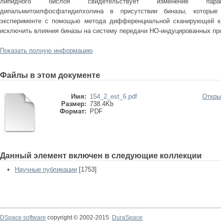
липидного бислоя свидетельствует изменение пара
дипальмитоилфосфатидилхолина в присутствии биназы, которы
эксперименте с помощью метода дифференциальной сканирующей ка
исключить влияния биназы на систему передачи НО-индуцированных пр
Показать полную информацию
Файлы в этом документе
Имя:
154_2_est_6.pdf
Откры
Размер:
738.4Kb
Формат:
PDF
Данный элемент включен в следующие коллекции
Научные публикации
[1753]
DSpace software
copyright © 2002-2015
DuraSpace