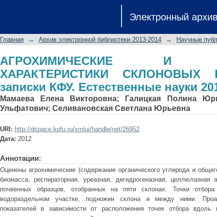
АГРОХИМИЧЕСКИЕ И БИОЛОГИЧ
Электронный архи
ПОЧВ // Ученые записки КФУ. Естест
Главная
→
Архив электронной библиотеки 2013-2014
→
Научные публ
АГРОХИМИЧЕСКИЕ И БИ
ХАРАКТЕРИСТИКИ СКЛОНОВЫХ 
записки КФУ. Естественные науки 20
Мамаева Елена Викторовна
;
Галицкая Полина Юр
Ульфатович
;
Селивановская Светлана Юрьевна
URI:
http://dspace.kpfu.ru/xmlui/handle/net/26952
Дата:
2012
Аннотации:
Оценены агрохимические (содержание органического углерода и общего
биомасса, респираторная, уреазная, дегидрогеназная, целлюлазная 
почвенных образцов, отобранных на пяти склонах. Точки отбора 
водораздельном участке, подножии склона и между ними. Проан
показателей в зависимости от расположения точек отбора вдоль 