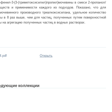
-фенил-3-(3-(триметоксисилил)пропил)мочевины в смеси 2-пропанол/
уществ и применимости каждого из подходов. Показано, что для
мочевинного производного триалкоксисилана, удельное количество
ы в 8 раз выше, чем для частиц, полученных путем поверхностной
 на агрегацию полученных частиц в водных растворах.
4.pdf
Открыть
едующие коллекции