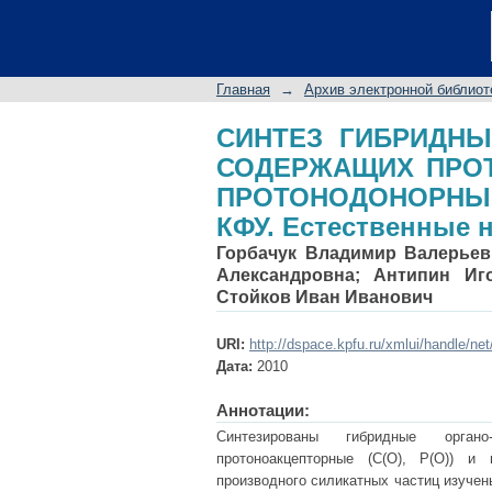
СИНТЕЗ ГИБРИД
ПРОТОНОАКЦЕПТОРН
Ученые записки КФУ.
Главная
→
Архив электронной библиот
СИНТЕЗ ГИБРИДНЫ
СОДЕРЖАЩИХ ПРОТО
ПРОТОНОДОНОРНЫЕ 
КФУ. Естественные н
Горбачук Владимир Валерьев
Александровна
;
Антипин Иг
Стойков Иван Иванович
URI:
http://dspace.kpfu.ru/xmlui/handle/ne
Дата:
2010
Аннотации:
Синтезированы гибридные органо
протоноакцепторные (C(O), P(O)) и
производного силикатных частиц изуче