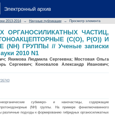
НЫХ ОРГАНОСИЛИКАТНЫХ ЧАСТ
Электронный архив
ЫЕ (C(O), P(O)) И ПРОТОНОДОНОРН
 Естественные науки 2010 N1
еки 2013-2014
→
Научные публикации
→
Просмотр элемента
Х ОРГАНОСИЛИКАТНЫХ ЧАСТИЦ,
НОАКЦЕПТОРНЫЕ (C(O), P(O)) И
(NH) ГРУППЫ // Ученые записки
ауки 2010 N1
ич
;
Якимова Людмила Сергеевна
;
Мостовая Ольга
орь Сергеевич
;
Коновалов Александр Иванович
;
t/26743
-неорганические субмикро- и наночастицы, содержащие
 протонодонорные (NH) группы. На примере фенилмочевинного
ны различные подходы к формированию гибридных органосиликатных