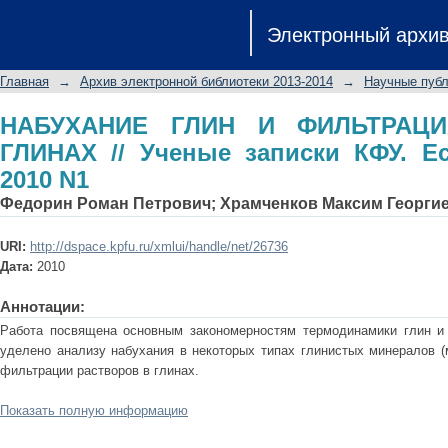
НАБУХАНИЕ ГЛИН И ФИЛЬТРАЦИЯ РА
Электронный архи
КФУ. Естественные науки 2010 N1
Главная
→
Архив электронной библиотеки 2013-2014
→
Научные публ
НАБУХАНИЕ ГЛИН И ФИЛЬТРАЦ
ГЛИНАХ // Ученые записки КФУ. Е
2010 N1
Федорин Роман Петрович
;
Храмченков Максим Георги
URI:
http://dspace.kpfu.ru/xmlui/handle/net/26736
Дата:
2010
Аннотации:
Работа посвящена основным закономерностям термодинамики глин и 
уделено анализу набухания в некоторых типах глинистых минералов (
фильтрации растворов в глинах.
Показать полную информацию