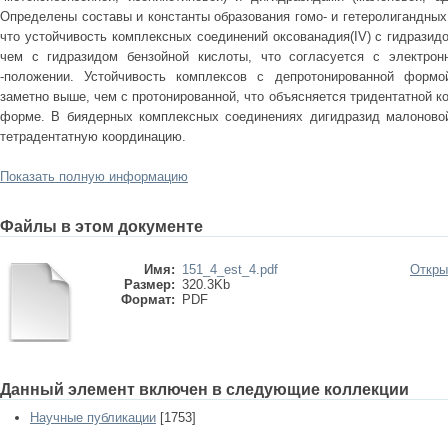
Определены составы и константы образования гомо- и гетеролигандных
что устойчивость комплексных соединений оксованадия(IV) с гидразид
чем с гидразидом бензойной кислоты, что согласуется с электрон
-положении. Устойчивость комплексов с депротонированной формо
заметно выше, чем с протонированной, что объясняется тридентатной к
форме. В биядерных комплексных соединениях дигидразид малоново
тетрадентатную координацию.
Показать полную информацию
Файлы в этом документе
Имя:
151_4_est_4.pdf
Откры
Размер:
320.3Kb
Формат:
PDF
Данный элемент включен в следующие коллекции
Научные публикации
[1753]