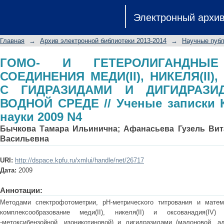
ГОМО- И ГЕТЕРОЛИГАНДНЫЕ КО
Электронный архи
НИКЕЛЯ(II), ОКСОВАНАДИЯ(IV) С 
В ВОДНОЙ СРЕДЕ // Ученые записки 
Главная
→
Архив электронной библиотеки 2013-2014
→
Научные публ
ГОМО- И ГЕТЕРОЛИГАНДНЫЕ
СОЕДИНЕНИЯ МЕДИ(II), НИКЕЛЯ(II)
С ГИДРАЗИДАМИ И ДИГИДРАЗИ
ВОДНОЙ СРЕДЕ // Ученые записки 
науки 2009 N4
Бычкова Тамара Ильинична
;
Афанасьева Гузель Вит
Васильевна
URI:
http://dspace.kpfu.ru/xmlui/handle/net/26717
Дата:
2009
Аннотации:
Методами спектрофотометрии, рН-метрического титрования и матем
комплексообразование меди(II), никеля(II) и оксованадия(IV)
-метоксибензойной, изоникотиновой) и дигидразидами (малоновой, а