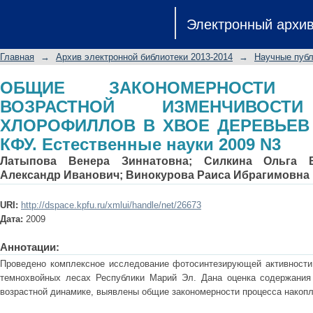
ОБЩИЕ ЗАКОНОМЕРНОСТИ СЕЗО
Электронный архи
СОДЕРЖАНИЯ ХЛОРОФИЛЛОВ В ХВО
Естественные науки 2009 N3
Главная
→
Архив электронной библиотеки 2013-2014
→
Научные публ
ОБЩИЕ ЗАКОНОМЕРНОСТИ
ВОЗРАСТНОЙ ИЗМЕНЧИВОСТ
ХЛОРОФИЛЛОВ В ХВОЕ ДЕРЕВЬЕВ /
КФУ. Естественные науки 2009 N3
Латыпова Венера Зиннатовна
;
Силкина Ольга 
Александр Иванович
;
Винокурова Раиса Ибрагимовна
URI:
http://dspace.kpfu.ru/xmlui/handle/net/26673
Дата:
2009
Аннотации:
Проведено комплексное исследование фотосинтезирующей активности
темнохвойных лесах Республики Марий Эл. Дана оценка содержания
возрастной динамике, выявлены общие закономерности процесса накопл