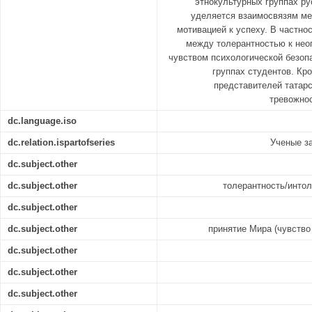
этнокультурных группах ру
уделяется взаимосвязям м
мотивацией к успеху. В частно
между толерантностью к нео
чувством психологической безоп
группах студентов. Кро
представителей татар
тревожнос
dc.language.iso
dc.relation.ispartofseries
Ученые з
dc.subject.other
dc.subject.other
толерантность/интол
dc.subject.other
dc.subject.other
принятие Мира (чувство
dc.subject.other
dc.subject.other
dc.subject.other