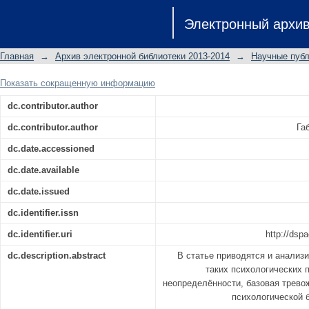
ТОЛЕРАНТНОСТЬ К НЕОПРЕДЕЛ
Электронный архи
ПСИХОЛОГИЧЕСКОЙ БЕЗОПАСНОСТИ 
Ученые записки КФУ. Гуманитарные н
Главная
→
Архив электронной библиотеки 2013-2014
→
Научные публ
Показать сокращенную информацию
dc.contributor.author
dc.contributor.author
Га
dc.date.accessioned
dc.date.available
dc.date.issued
dc.identifier.issn
dc.identifier.uri
http://dsp
dc.description.abstract
В статье приводятся и анализ
таких психологических п
неопределённости, базовая тревож
психологической б