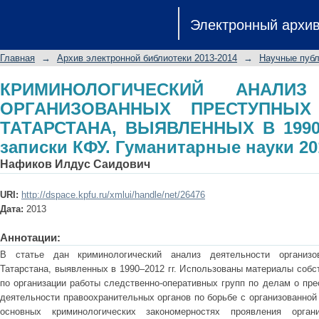
КРИМИНОЛОГИЧЕСКИЙ АНАЛИЗ
Электронный архи
ПРЕСТУПНЫХ ФОРМИРОВАНИЙ ТАТАРС
Ученые записки КФУ. Гуманитарные н
Главная
→
Архив электронной библиотеки 2013-2014
→
Научные публ
КРИМИНОЛОГИЧЕСКИЙ АНАЛИЗ
ОРГАНИЗОВАННЫХ ПРЕСТУПНЫХ
ТАТАРСТАНА, ВЫЯВЛЕННЫХ В 1990–2
записки КФУ. Гуманитарные науки 20
Нафиков Илдус Саидович
URI:
http://dspace.kpfu.ru/xmlui/handle/net/26476
Дата:
2013
Аннотации:
В статье дан криминологический анализ деятельности организо
Татарстана, выявленных в 1990–2012 гг. Использованы материалы собст
по организации работы следственно-оперативных групп по делам о пр
деятельности правоохранительных органов по борьбе с организованно
основных криминологических закономерностях проявления орган