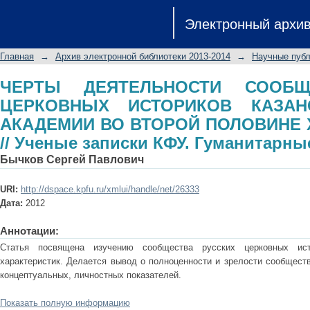
ЧЕРТЫ ДЕЯТЕЛЬНОСТИ СООБЩЕС
Электронный архи
КАЗАНСКОЙ ДУХОВНОЙ АКАДЕМИИ В
в. // Ученые записки КФУ. Гуманитар
Главная
→
Архив электронной библиотеки 2013-2014
→
Научные публ
ЧЕРТЫ ДЕЯТЕЛЬНОСТИ СООБЩ
ЦЕРКОВНЫХ ИСТОРИКОВ КАЗАН
АКАДЕМИИ ВО ВТОРОЙ ПОЛОВИНЕ XI
// Ученые записки КФУ. Гуманитарны
Бычков Сергей Павлович
URI:
http://dspace.kpfu.ru/xmlui/handle/net/26333
Дата:
2012
Аннотации:
Статья посвящена изучению сообщества русских церковных ис
характеристик. Делается вывод о полноценности и зрелости сообществ
концептуальных, личностных показателей.
Показать полную информацию