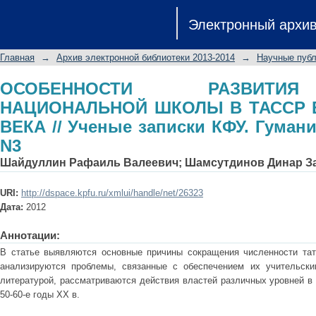
ОСОБЕННОСТИ РАЗВИТИЯ ТАТАРС
Электронный архи
50-60-е ГОДЫ XX ВЕКА // Ученые зап
Главная
→
Архив электронной библиотеки 2013-2014
→
Научные публ
ОСОБЕННОСТИ РАЗВИТИ
НАЦИОНАЛЬНОЙ ШКОЛЫ В ТАССР В 
ВЕКА // Ученые записки КФУ. Гуман
N3
Шайдуллин Рафаиль Валеевич
;
Шамсутдинов Динар З
URI:
http://dspace.kpfu.ru/xmlui/handle/net/26323
Дата:
2012
Аннотации:
В статье выявляются основные причины сокращения численности тат
анализируются проблемы, связанные с обеспечением их учительски
литературой, рассматриваются действия властей различных уровней в
50-60-е годы XX в.