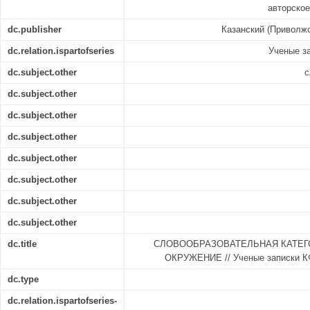
авторское
dc.publisher
Казанский (Приволж
dc.relation.ispartofseries
Ученые з
dc.subject.other
с
dc.subject.other
dc.subject.other
dc.subject.other
dc.subject.other
dc.subject.other
dc.subject.other
dc.subject.other
dc.title
СЛОВООБРАЗОВАТЕЛЬНАЯ КАТЕГ
ОКРУЖЕНИЕ // Ученые записки КФ
dc.type
dc.relation.ispartofseries-