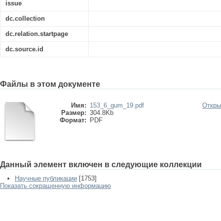
issue
dc.collection
dc.relation.startpage
dc.source.id
Файлы в этом документе
Имя:
153_6_gum_19.pdf
Откры
Размер:
304.8Kb
Формат:
PDF
Данный элемент включен в следующие коллекции
Научные публикации
[1753]
Показать сокращенную информацию