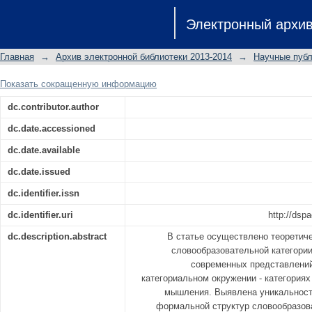
СЛОВООБРАЗОВАТЕЛЬНАЯ КАТЕГОР
Электронный архи
// Ученые записки КФУ. Гуманитарные
Главная
→
Архив электронной библиотеки 2013-2014
→
Научные публ
Показать сокращенную информацию
dc.contributor.author
dc.date.accessioned
dc.date.available
dc.date.issued
dc.identifier.issn
dc.identifier.uri
http://dsp
dc.description.abstract
В статье осуществлено теоретич
словообразовательной категории
современных представлений
категориальном окружении - категориях
мышления. Выявлена уникальность
формальной структур словообразова