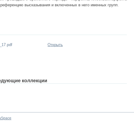
 референцию высказывания и включенных в него именных групп.
17.pdf
Открыть
едующие коллекции
aSpace