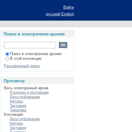
 В ТЕМПОРАЛЬНЫХ
Войти
А (на материале
русский
English
и КФУ. Гуманитарные
Поиск в электронном архиве
Поиск в электронном архиве
В этой коллекции
Расширенный поиск
Просмотр
Весь электронный архив
Разделы и коллекции
Дата публикации
Авторы
Заглавия
Тематика
Коллекция
Дата публикации
Авторы
Заглавия