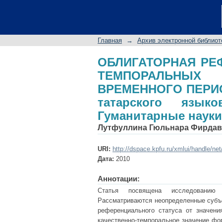
ОБЛИГАТОРНАЯ Р
КОНТЕКСТАХ ПРО
французского и тат
Главная
→
Архив электронной библиот
науки 2010 N6
ОБЛИГАТОРНАЯ РЕ
ТЕМПОРАЛЬНЫХ
ВРЕМЕННОГО ПЕРИОД
татарского язык
Гуманитарные науки
Лутфуллина Гюльнара Фирда
URI:
http://dspace.kpfu.ru/xmlui/handle/ne
Дата:
2010
Аннотации:
Статья посвящена исследованию 
Рассматриваются неопределенные субъе
референциального статуса от значения
качественно-темпоральное значение фо