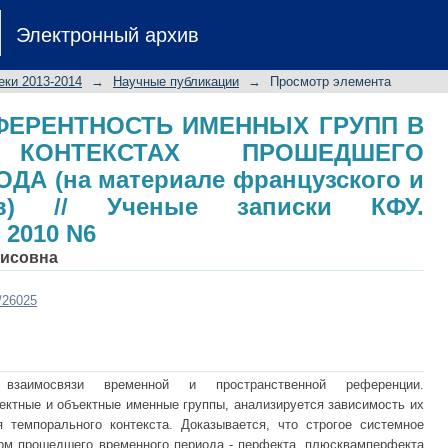
ЕФЕРЕНТНОСТЬ ИМЕННЫХ ГРУПП
Электронный архив
ШЕДШЕГО ВРЕМЕННОГО ПЕРИОД
арского языков) // Ученые записк
еки 2013-2014
→
Научные публикации
→
Просмотр элемента
ФЕРЕНТНОСТЬ ИМЕННЫХ ГРУПП В
 КОНТЕКСТАХ ПРОШЕДШЕГО
А (на материале французского и
ов) // Ученые записки КФУ.
 2010 N6
висовна
t/26025
взаимосвязи временной и пространственной референции.
ктные и объектные именные группы, анализируется зависимость их
 темпорального контекста. Доказывается, что строгое системное
рм прошедшего временного периода - перфекта, плюсквамперфекта