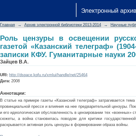
Роль цензуры в освещении русск
Электронный архи
телеграф» (1904-1905 гг.) // Ученые 
Главная
→
Архив электронной библиотеки 2013-2014
→
Научные публ
Роль цензуры в освещении русск
газетой «Казанский телеграф» (1904-
записки КФУ. Гуманитарные науки 20
Зайцев В.А.
URI:
http://dspace.kpfu.ru/xmlui/handle/net/25464
Дата:
2008
Аннотации:
В статье на примере газеты «Казанский телеграф» затрагивается тема
провинциальной прессе и влияния на нее предварительной цензуры. По
и его идеологическая обусловленность в цензировании тех «военных» с
сюжеты, а война становилась поводом для критики государственной
раскрывается активная роль цензуры в формировании образа войны.