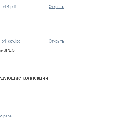
_p4-4.pdf
Открыть
_p4_cov.jpg
Открыть
ие JPEG
едующие коллекции
aSpace