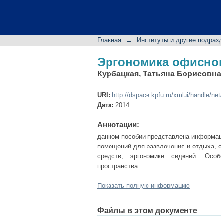
Эргономика офисног
Главная
→
Институты и другие подраз
Эргономика офисног
Курбацкая, Татьяна Борисовна
URI:
http://dspace.kpfu.ru/xmlui/handle/ne
Дата:
2014
Аннотации:
данном пособии представлена информац
помещений для развлечения и отдыха, о
средств, эргономике сидений. Особ
пространства.
Показать полную информацию
Файлы в этом документе