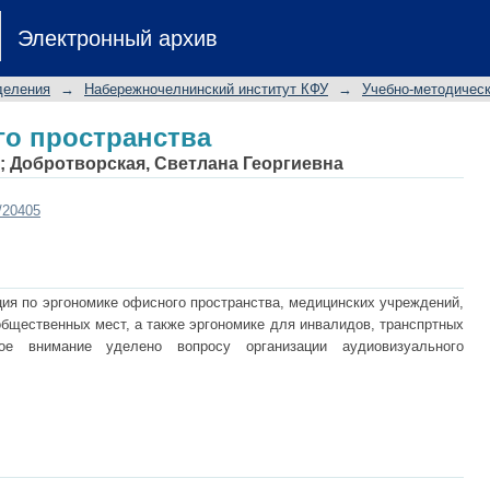
о пространства
Электронный архив
деления
→
Набережночелнинский институт КФУ
→
Учебно-методичес
о пространства
;
Добротворская, Светлана Георгиевна
t/20405
ия по эргономике офисного пространства, медицинских учреждений,
бщественных мест, а также эргономике для инвалидов, транспртных
ое внимание уделено вопросу организации аудиовизуального