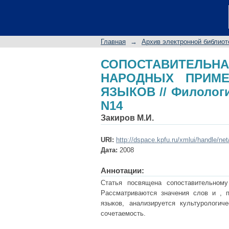
СОПОСТАВИТЕЛЬНА
РУССКОГО И ТАТАРС
2008 N14
Главная
→
Архив электронной библиот
СОПОСТАВИТЕЛЬНА
НАРОДНЫХ ПРИМЕ
ЯЗЫКОВ // Филологи
N14
Закиров М.И.
URI:
http://dspace.kpfu.ru/xmlui/handle/ne
Дата:
2008
Аннотации:
Статья посвящена сопоставительном
Рассматриваются значения слов и , 
языков, анализируется культурологи
сочетаемость.