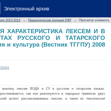
Я ХАРАКТЕРИСТИКА ЛЕКСЕМ И В Н
Электронный архив
КОГО ЯЗЫКОВ // Филология и культу
еки 2013-2014
→
Периодические издания КФУ
→
Просмотр элемента
Я ХАРАКТЕРИСТИКА ЛЕКСЕМ И В
ТАХ РУССКОГО И ТАТАРСКОГО
я и культура (Вестник ТГГПУ) 2008
t/20101
у анализу лексем ВОДА и СУ в русском и татарском языках.
прослеживается, как они реализуются в народных приметах двух
ческий аспект рассматриваемых лексем, а также их лексическая