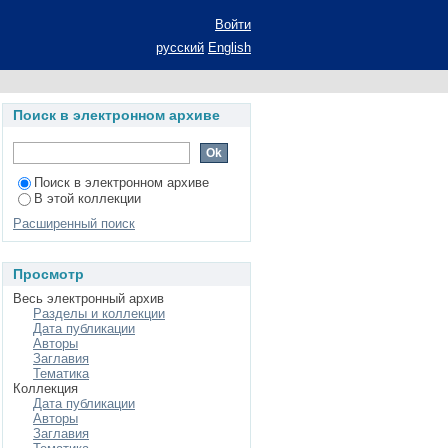
АРОДНЫХ ПРИМЕТАХ
Войти
ра (Вестник ТГГПУ)
русский
English
Поиск в электронном архиве
Поиск в электронном архиве
В этой коллекции
Расширенный поиск
Просмотр
Весь электронный архив
Разделы и коллекции
Дата публикации
Авторы
Заглавия
Тематика
Коллекция
Дата публикации
Авторы
Заглавия