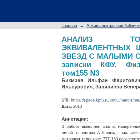
АНАЛИЗ ТОЧНОСТ
СПЕКТРАХ А-F-ЗВ
записки КФУ. Физико
Главная
→
Архив электронной библиот
АНАЛИЗ ТОЧ
ЭКВИВАЛЕНТНЫХ Ш
ЗВЕЗД С МАЛЫМИ С
записки КФУ. Физ
том155 N3
Бикмаев Ильфан Фяритови
Ильсурович
;
Залялиева Венер
URI:
http://dspace.kpfu.ru/xmlui/handle/ne
Дата:
2013
Аннотации:
В работе выполнен анализ измеренны
линий в спектрах A–F-звезд с малыми 
метровом телескопе РТТ-150 согласует