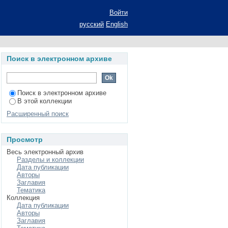
Х ШИРИН ЛИНИЙ В
Войти
АЩЕНИЯ // Ученые
русский
English
N3
Поиск в электронном архиве
Поиск в электронном архиве
В этой коллекции
Расширенный поиск
Просмотр
Весь электронный архив
Разделы и коллекции
Дата публикации
Авторы
Заглавия
Тематика
Коллекция
Дата публикации
Авторы
Заглавия