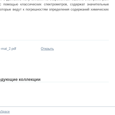
с помощью классических спектрометров, содержат значительные
которые ведут к погрешностям определения содержаний химических
-mat_2.pdf
Открыть
едующие коллекции
aSpace