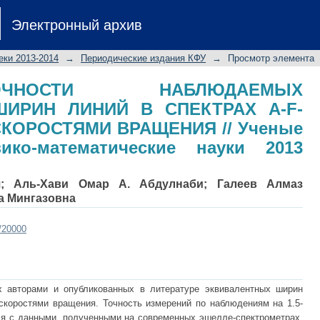
И НАБЛЮДАЕМЫХ ЭКВИВАЛЕНТНЫ
Электронный архив
ЕЗД С МАЛЫМИ СКОРОСТЯМИ ВР
-математические науки 2013 том155 
еки 2013-2014
→
Периодические издания КФУ
→
Просмотр элемента
НОСТИ НАБЛЮДАЕМЫХ
ИРИН ЛИНИЙ В СПЕКТРАХ А-F-
КОРОСТЯМИ ВРАЩЕНИЯ // Ученые
ико-математические науки 2013
ч
;
Аль-Хави Омар А. Абдулнаби
;
Галеев Алмаз
а Мингазовна
t/20000
х авторами и опубликованных в литературе эквивалентных ширин
скоростями вращения. Точность измерений по наблюдениям на 1.5-
ся с данными, полученными на современных эшелле-спектрометрах.