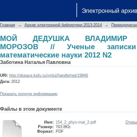
МОЙ ДЕДУШКА ВЛАДИМИР ВЛАДИМ
Электронный архи
КФУ. Физико-математические науки 2
Главная
→
Архив электронной библиотеки 2013-2014
→
Периодически
МОЙ ДЕДУШКА ВЛАДИМИР 
МОРОЗОВ // Ученые записки
математические науки 2012 N2
Заботина Наталья Павловна
URI:
http://dspace.kpfu.ru/xmlui/handle/net/19946
Дата:
2012
Показать полную информацию
Файлы в этом документе
Имя:
154_2_phys-mat_2.pdf
Откры
Размер:
763.8Kb
Формат:
PDF