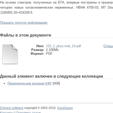
На основе спектров, полученных на БТА, впервые построены и проана
четырех новых катаклизмических переменных: HBHA 4705-03, MT Dra
J160450.16+414328.6.
Показать полную информацию
Файлы в этом документе
Имя:
153_2_phys-mat_14.pdf
Откры
Размер:
2.100Mb
Формат:
PDF
Данный элемент включен в следующие коллекции
Периодические издания КФУ
[608]
DSpace software
copyright © 2002-2015
DuraSpace
Контакты
|
Отправить отзыв