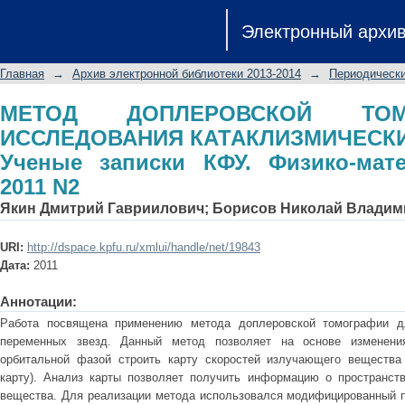
МЕТОД ДОПЛЕРОВСКОЙ ТО
Электронный архи
КАТАКЛИЗМИЧЕСКИХ ПЕРЕМЕННЫХ
математические науки 2011 N2
Главная
→
Архив электронной библиотеки 2013-2014
→
Периодически
МЕТОД ДОПЛЕРОВСКОЙ ТО
ИССЛЕДОВАНИЯ КАТАКЛИЗМИЧЕСКИ
Ученые записки КФУ. Физико-мате
2011 N2
Якин Дмитрий Гавриилович
;
Борисов Николай Владим
URI:
http://dspace.kpfu.ru/xmlui/handle/net/19843
Дата:
2011
Аннотации:
Работа посвящена применению метода доплеровской томографии дл
переменных звезд. Данный метод позволяет на основе изменени
орбитальной фазой строить карту скоростей излучающего вещества
карту). Анализ карты позволяет получить информацию о пространст
вещества. Для реализации метода использовался модифицированный пр