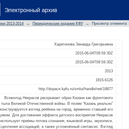
ПОЭМЕ ВСЕВОЛОДА НЕКРАСОВА “К
Электронный архив
 Гуманитарные науки 2013 том155 N2
еки 2013-2014
→
Периодические издания КФУ
→
Просмотр элемента
Харитонова Зинаида Григорьевна
2015-06-04T09:59:30Z
2015-06-04T09:59:30Z
2013
1815-6126
http://dspace.kpfu.ru/xmlui/handle/net/18877
Всеволод Некрасов раскрывает образ Казани как фронтового
тыла Великой Отечественной войны. В поэме “Казань реально”
конструируется взгляд ребёнка на город, временно ставший его
домом. Для достижения эффекта детского восприятия Некрасов
использует приёмы потока сознания, языковой игры, звукописи,
сцепления ассоциаций, а также усложнённый синтаксис. Взгляд