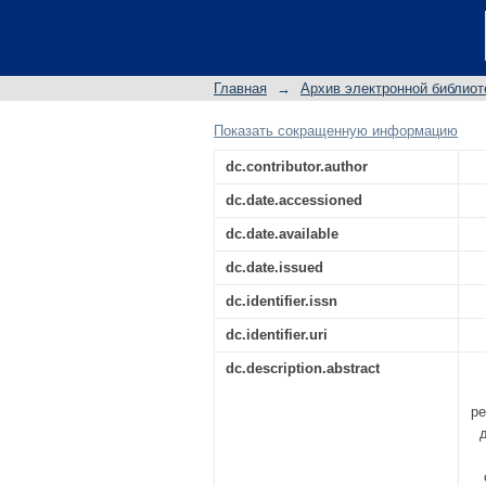
ГОРОД ДЕТСТВА В 
Ученые записки КФУ.
Главная
→
Архив электронной библиот
Показать сокращенную информацию
dc.contributor.author
dc.date.accessioned
dc.date.available
dc.date.issued
dc.identifier.issn
dc.identifier.uri
dc.description.abstract
ре