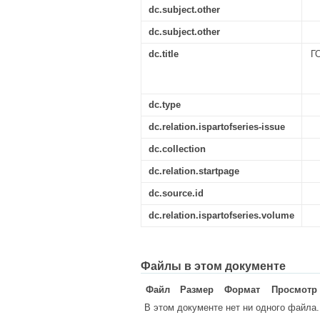
dc.subject.other
dc.subject.other
dc.title
Г
dc.type
dc.relation.ispartofseries-issue
dc.collection
dc.relation.startpage
dc.source.id
dc.relation.ispartofseries.volume
Файлы в этом документе
Файл
Размер
Формат
Просмотр
В этом документе нет ни одного файла.