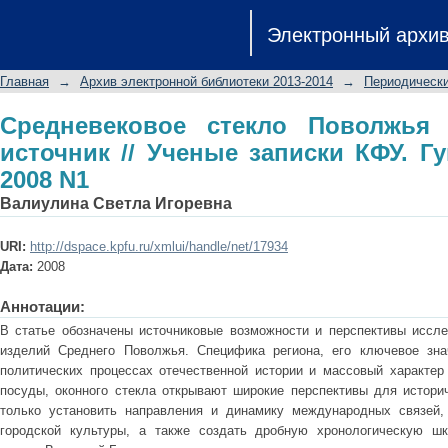
Средневековое стекло Поволжья 
Электронный архи
записки КФУ. Гуманитарные науки 20
Главная
→
Архив электронной библиотеки 2013-2014
→
Периодически
Средневековое стекло Поволжья 
источник // Ученые записки КФУ. Г
2008 N1
Валиулина Светла Игоревна
URI:
http://dspace.kpfu.ru/xmlui/handle/net/17934
Дата:
2008
Аннотации:
В статье обозначены источниковые возможности и перспективы иссл
изделий Среднего Поволжья. Специфика региона, его ключевое зна
политических процессах отечественной истории и массовый характер 
посуды, оконного стекла открывают широкие перспективы для историч
только установить направления и динамику международных связей,
городской культуры, а также создать дробную хронологическую шк