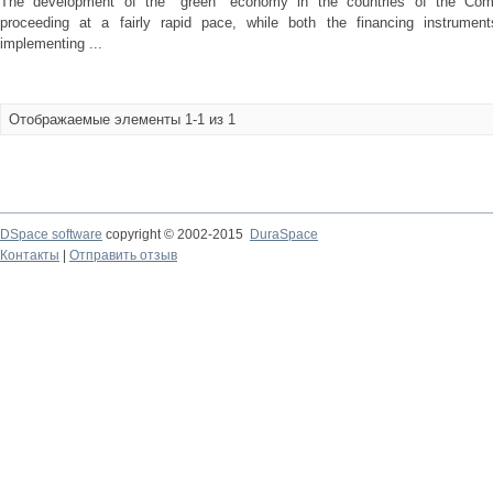
The development of the "green" economy in the countries of the Com
proceeding at a fairly rapid pace, while both the financing instrumen
implementing ...
Отображаемые элементы 1-1 из 1
DSpace software
copyright © 2002-2015
DuraSpace
Контакты
|
Отправить отзыв