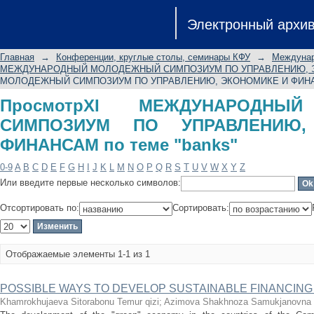
ПросмотрXI МЕЖДУНАРОДН
Электронный архи
УПРАВЛЕНИЮ, ЭКОНОМИКЕ И ФИНАНС
Главная
→
Конференции, круглые столы, семинары КФУ
→
Междунар
МЕЖДУНАРОДНЫЙ МОЛОДЕЖНЫЙ СИМПОЗИУМ ПО УПРАВЛЕНИЮ, 
МОЛОДЕЖНЫЙ СИМПОЗИУМ ПО УПРАВЛЕНИЮ, ЭКОНОМИКЕ И ФИНА
ПросмотрXI МЕЖДУНАРОДНЫ
СИМПОЗИУМ ПО УПРАВЛЕНИЮ
ФИНАНСАМ по теме "banks"
0-9
A
B
C
D
E
F
G
H
I
J
K
L
M
N
O
P
Q
R
S
T
U
V
W
X
Y
Z
Или введите первые несколько символов:
Отсортировать по:
Сортировать:
Отображаемые элементы 1-1 из 1
POSSIBLE WAYS TO DEVELOP SUSTAINABLE FINANCING 
Khamrokhujaeva Sitorabonu Temur qizi
;
Azimova Shakhnoza Samukjanovna