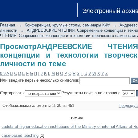
ПросмотрАНДРЕЕВСКИЕ ЧТЕНИЯ: С
Электронный архи
творческого саморазвития личности
Главная
→
Конференции, круглые столы, семинары КФУ
→
Андреевс
личности
→
АНДРЕЕВСКИЕ ЧТЕНИЯ: Современные концепции и техноло
ЧТЕНИЯ: Современные концепции и технологии творческого саморазвити
ПросмотрАНДРЕЕВСКИЕ ЧТЕНИ
концепции и технологии творческ
личности по теме
0-9
A
B
C
D
E
F
G
H
I
J
K
L
M
N
O
P
Q
R
S
T
U
V
W
X
Y
Z
Или введите первые несколько символов:
Сортировать:
Результаты поиска на странице:
Отображаемые элементы 11-30 из 451
Предыдущ
темам
cadets of higher education institutions of the Ministry of internal Affairs of R
case-based teaching
[1]