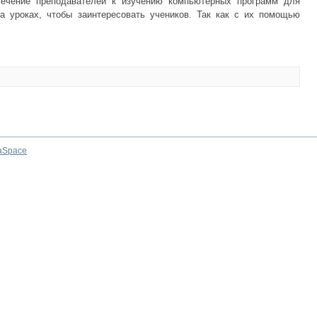
ечение преподавателей к изучению компьютерных программ для
на уроках, чтобы заинтересовать учеников. Так как с их помощью
aSpace