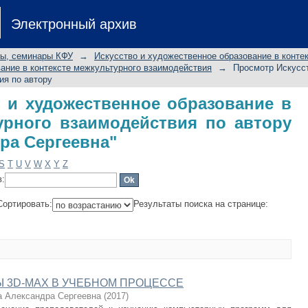
тво и художественное образов
Электронный архив
взаимодействия по автору "Бор
лы, семинары КФУ
→
Искусство и художественное образование в конте
ание в контексте межкультурного взаимодействия
→
Просмотр Искусст
ия по автору
 и художественное образование в
урного взаимодействия по автору
ра Сергеевна"
S
T
U
V
W
X
Y
Z
в:
Сортировать:
Результаты поиска на странице:
 3D-MAX В УЧЕБНОМ ПРОЦЕССЕ
 Александра Сергеевна
(
2017
)