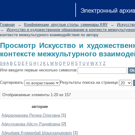
Просмотр Искусство и художе
Электронный архи
межкультурного взаимодействия по
Главная
→
Конференции, круглые столы, семинары КФУ
→
Искусств
→
Искусство и художественное образование в контексте межкультурно
контексте межкультурного взаимодействия по автору
Просмотр Искусство и художествен
контексте межкультурного взаимоде
0-9
A
B
C
D
E
F
G
H
I
J
K
L
M
N
O
P
Q
R
S
T
U
V
W
X
Y
Z
Или введите первые несколько символов:
Сортировать:
Результаты поиска на странице:
Отображаемые элементы 1-20 из 157
авторам
Абдрахманова Регина Олеговна
[1]
Абдулхакова Айслу Радифовна
[2]
Абдыбаев Курманбай Ырыскадырович
[1]