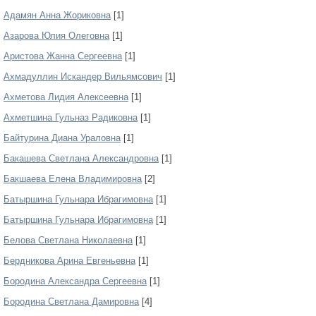
Адамян Анна Жориковна
[1]
Азарова Юлия Олеговна
[1]
Аристова Жанна Сергеевна
[1]
Ахмадуллин Искандер Вильямсович
[1]
Ахметова Лидия Алексеевна
[1]
Ахметшина Гульназ Радиковна
[1]
Байтурина Диана Ураловна
[1]
Бакашева Светлана Александровна
[1]
Бакшаева Елена Владимировна
[2]
Батыршина Гульнара Ибрагимовна
[1]
Батыршина Гульнара Ибрагимовна
[1]
Белова Светлана Николаевна
[1]
Бердникова Арина Евгеньевна
[1]
Бородина Александра Сергеевна
[1]
Бородина Светлана Дамировна
[4]