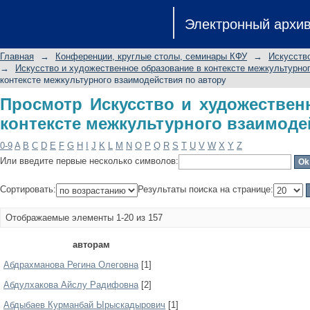
Просмотр Искусство и художе
Электронный архи
межкультурного взаимодействия по
Главная
→
Конференции, круглые столы, семинары КФУ
→
Искусств
→
Искусство и художественное образование в контексте межкультурно
контексте межкультурного взаимодействия по автору
Просмотр Искусство и художествен
контексте межкультурного взаимоде
0-9
A
B
C
D
E
F
G
H
I
J
K
L
M
N
O
P
Q
R
S
T
U
V
W
X
Y
Z
Или введите первые несколько символов:
Сортировать:
Результаты поиска на странице:
Отображаемые элементы 1-20 из 157
авторам
Абдрахманова Регина Олеговна
[1]
Абдулхакова Айслу Радифовна
[2]
Абдыбаев Курманбай Ырыскадырович
[1]