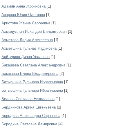
Адамян Анна Жориковна
[1]
Азарова Юлия Олеговна
[1]
Аристова Жанна Сергеевна
[1]
Ахмадуллин Искандер Вильямсович
[1]
Ахметова Лидия Алексеевна
[1]
Ахметшина Гульназ Радиковна
[1]
Байтурина Диана Ураловна
[1]
Бакашева Светлана Александровна
[1]
Бакшаева Елена Владимировна
[2]
Батыршина Гульнара Ибрагимовна
[1]
Батыршина Гульнара Ибрагимовна
[1]
Белова Светлана Николаевна
[1]
Бердникова Арина Евгеньевна
[1]
Бородина Александра Сергеевна
[1]
Бородина Светлана Дамировна
[4]