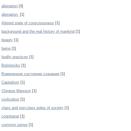
alienation
[3]
alienation.
[1]
Altered state of consciousness
[1]
background and the real history of mankind
[1]
beauty
[1]
being
[1]
bodily practices
[1]
Bolsheviks
[1]
Bзмененное состояние сознания
[1]
Capitalism
[1]
Chinese Marxism
[1]
civilization
[1]
class and non-class poles of society
[1]
cognitariat
[1]
common sense
[1]