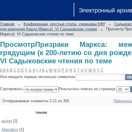
ПросмотрПризраки Маркса: между б
Электронный архи
рождения Карла Маркса). VI Садыков
Главная
→
Конференции, круглые столы, семинары КФУ
→
Садыковс
дня рождения Карла Маркса). VI Садыковские чтения
→
Просмотр При
Маркса). VI Садыковские чтения по теме
ПросмотрПризраки Маркса: м
грядущим (к 200-летию со дня рожде
VI Садыковские чтения по теме
0-9
A
B
C
D
E
F
G
H
I
J
K
L
M
N
O
P
Q
R
S
T
U
V
W
X
Y
Z
Или введите первые несколько символов:
Сортировать:
Результаты поиска на странице:
Отображаемые элементы 2-21 из 355
Предыдущ
темам
action
[2]
Alienation
[1]