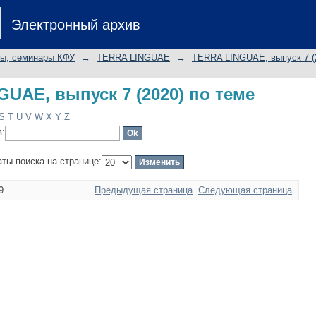
UAE, выпуск 7 (2020) по теме
Электронный архив
лы, семинары КФУ
→
TERRA LINGUAE
→
TERRA LINGUAE, выпуск 7 (
UAE, выпуск 7 (2020) по теме
S
T
U
V
W
X
Y
Z
в:
аты поиска на странице:
9
Предыдущая страница
Следующая страница