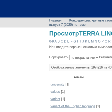
ПросмотрTERRA LING
Главная
→
Конференции, круглые сто
выпуск 7 (2020) по теме
ПросмотрTERRA LING
0-9
A
B
C
D
E
F
G
H
I
J
K
L
M
N
O
P
Q
R
Или введите первые несколько символо
Сортировать:
Результ
Отображаемые элементы 197-216 из 40
темам
university
[1]
values
[1]
variant
[1]
variant of the English language
[1]