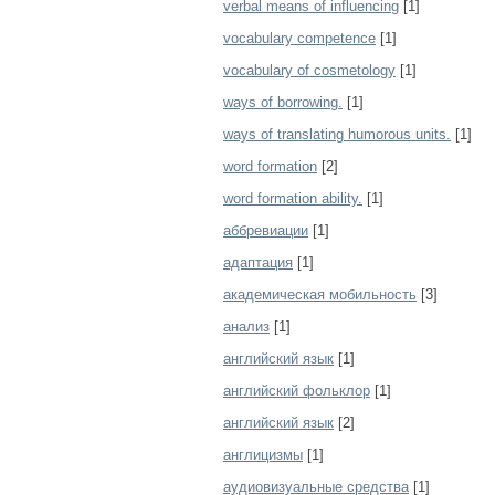
verbal means of influencing
[1]
vocabulary competence
[1]
vocabulary of cosmetology
[1]
ways of borrowing.
[1]
ways of translating humorous units.
[1]
word formation
[2]
word formation ability.
[1]
аббревиации
[1]
адаптация
[1]
академическая мобильность
[3]
анализ
[1]
английский язык
[1]
английский фольклор
[1]
английский язык
[2]
англицизмы
[1]
аудиовизуальные средства
[1]