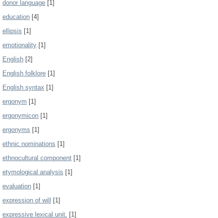
donor language
[1]
education
[4]
ellipsis
[1]
emotionality
[1]
English
[2]
English folklore
[1]
English syntax
[1]
ergonym
[1]
ergonymicon
[1]
ergonyms
[1]
ethnic nominations
[1]
ethnocultural component
[1]
etymological analysis
[1]
evaluation
[1]
expression of will
[1]
expressive lexical unit.
[1]