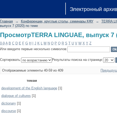
ПросмотрTERRA LINGUAE, выпуск 7 (
Электронный архи
Главная
→
Конференции, круглые столы, семинары КФУ
→
TERRA L
выпуск 7 (2020) по теме
ПросмотрTERRA LINGUAE, выпуск 7 (
0-9
A
B
C
D
E
F
G
H
I
J
K
L
M
N
O
P
Q
R
S
T
U
V
W
X
Y
Z
Или введите первые несколько символов:
Сортировать:
Результаты поиска на странице:
Отображаемые элементы 40-59 из 409
Предыдущ
темам
development of the English language
[1]
dialogue of cultures
[1]
dictionary
[1]
discourse
[1]