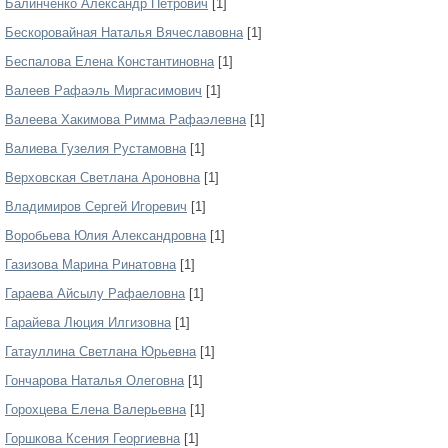
Балинченко Александр Петрович
[1]
Бескоровайная Наталья Вячеславовна
[1]
Беспалова Елена Константиновна
[1]
Валеев Рафаэль Миргасимович
[1]
Валеева Хакимова Римма Рафаэлевна
[1]
Валиева Гузелия Рустамовна
[1]
Верховская Светлана Ароновна
[1]
Владимиров Сергей Игоревич
[1]
Воробьева Юлия Александровна
[1]
Газизова Марина Ринатовна
[1]
Гараева Айсылу Рафаеловна
[1]
Гарайева Люция Илгизовна
[1]
Гатауллина Светлана Юрьевна
[1]
Гончарова Наталья Олеговна
[1]
Горохцева Елена Валерьевна
[1]
Горшкова Ксения Георгиевна
[1]