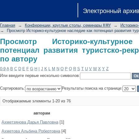
Просмотр Историко-культурное насл
Электронный архи
рекреационной сферы по автору
Главная
→
Конференции, круглые столы, семинары КФУ
→
Историко
→
Просмотр Историко-культурное наследие как потенциал развития ту
Просмотр Историко-культурно
потенциал развития туристско-ре
по автору
0-9
A
B
C
D
E
F
G
H
I
J
K
L
M
N
O
P
Q
R
S
T
U
V
W
X
Y
Z
Или введите первые несколько символов:
Сортировать:
Результаты поиска на странице:
Отображаемые элементы 1-20 из 76
авторам
Ахметзянова Дарья Павловна
[1]
Ахметова Альбина Робертовна
[4]