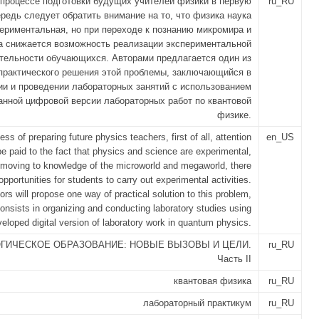
 процессе подготовки будущих учителей физики в первую
ru_RU
редь следует обратить внимание на то, что физика наука
ериментальная, но при переходе к познанию микромира и
а снижается возможность реализации экспериментальной
тельности обучающихся. Авторами предлагается один из
практического решения этой проблемы, заключающийся в
ии и проведении лабораторных занятий с использованием
анной цифровой версии лабораторных работ по квантовой
физике.
ess of preparing future physics teachers, first of all, attention
en_US
e paid to the fact that physics and science are experimental,
moving to knowledge of the microworld and megaworld, there
opportunities for students to carry out experimental activities.
ors will propose one way of practical solution to this problem,
onsists in organizing and conducting laboratory studies using
veloped digital version of laboratory work in quantum physics.
ГИЧЕСКОЕ ОБРАЗОВАНИЕ: НОВЫЕ ВЫЗОВЫ И ЦЕЛИ.
ru_RU
Часть II
квантовая физика
ru_RU
лабораторный практикум
ru_RU