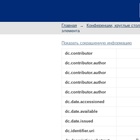
ЦИФРОВОЙ ЛАБО
ПОДГОТОВКЕ БУДУ
Главная
→
Конференции, круглые сто
элемента
Показать сокращенную информацию
dc.contributor
dc.contributor.author
dc.contributor.author
dc.contributor.author
dc.contributor.author
dc.date.accessioned
dc.date.available
dc.date.issued
dc.identifier.uri