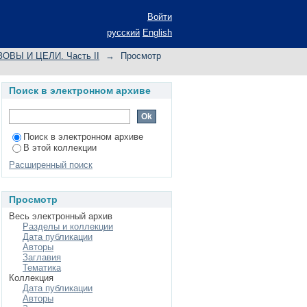
ОВАЯ ФИЗИКА" В
Войти
русский
English
ВЫ И ЦЕЛИ. Часть II
→
Просмотр
Поиск в электронном архиве
Поиск в электронном архиве
В этой коллекции
Расширенный поиск
Просмотр
Весь электронный архив
Разделы и коллекции
Дата публикации
Авторы
Заглавия
Тематика
Коллекция
Дата публикации
Авторы