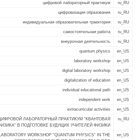
цифровой лабораторный практикум
ru_RU
цифровизация образования
ru_RU
индивидуальная образовательная траектория
ru_RU
самостоятельная работа
ru_RU
внеурочная деятельность
ru_RU
quantum physics
en_US
laboratory workshop
en_US
digital laboratory workshop
en_US
digitalization of education
en_US
individual educational path
en_US
independent work
en_US
extracurricular activities
en_US
ЦИФРОВОЙ ЛАБОРАТОРНЫЙ ПРАКТИКУМ "КВАНТОВАЯ
ru_RU
ФИЗИКА" В ПОДГОТОВКЕ БУДУЩИХ УЧИТЕЛЕЙ ФИЗИКИ
 LABORATORY WORKSHOP "QUANTUM PHYSICS" IN THE
en_US