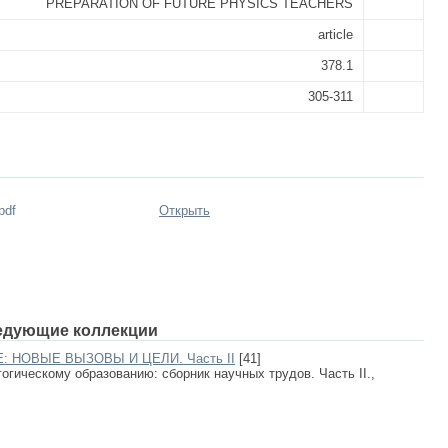
PREPARATION OF FUTURE PHYSICS TEACHERS
article
378.1
305-311
pdf
Открыть
едующие коллекции
 НОВЫЕ ВЫЗОВЫ И ЦЕЛИ. Часть II
[41]
гическому образованию: сборник научных трудов. Часть II.,