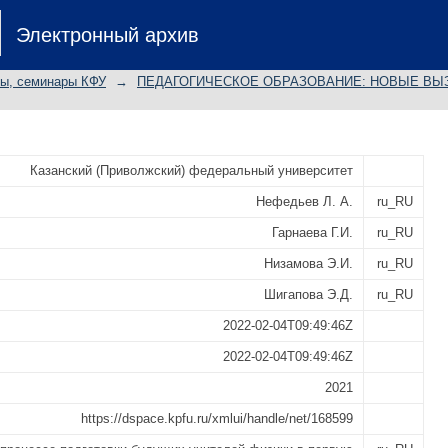
РАТОРНЫЙ ПРАКТИКУМ "КВАНТ
Электронный архив
ЩИХ УЧИТЕЛЕЙ ФИЗИКИ
лы, семинары КФУ
→
ПЕДАГОГИЧЕСКОЕ ОБРАЗОВАНИЕ: НОВЫЕ ВЫЗО
Казанский (Приволжский) федеральный университет
Нефедьев Л. А.
ru_RU
Гарнаева Г.И.
ru_RU
Низамова Э.И.
ru_RU
Шигапова Э.Д.
ru_RU
2022-02-04T09:49:46Z
2022-02-04T09:49:46Z
2021
https://dspace.kpfu.ru/xmlui/handle/net/168599