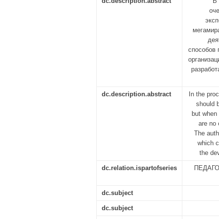
dc.description.abstract
В
оче
эксп
мегамир
дея
способов 
организац
разработ
dc.description.abstract
In the proc
should b
but when 
are no 
The auth
which c
the de
dc.relation.ispartofseries
ПЕДАГО
dc.subject
dc.subject