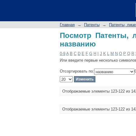
Посмотр Патенты, ли
Главная
→
Патенты
→
Патенты, лице
Посмотр Патенты, л
названию
0-9
A
B
C
D
E
F
G
H
I
J
K
L
M
N
O
P
Q
R
Или введите первые несколько символо
Отсортировать по:
Отображаемые элементы 123-122 из 14
Отображаемые элементы 123-122 из 14