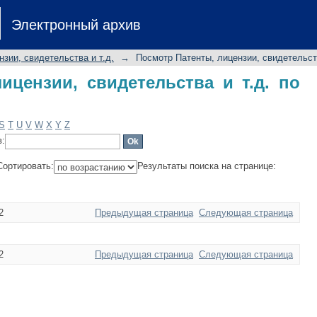
цензии, свидетельства и т.д. по на
Электронный архив
нзии, свидетельства и т.д.
→
Посмотр Патенты, лицензии, свидетельств
ицензии, свидетельства и т.д. по
S
T
U
V
W
X
Y
Z
в:
Сортировать:
Результаты поиска на странице:
2
Предыдущая страница
Следующая страница
2
Предыдущая страница
Следующая страница