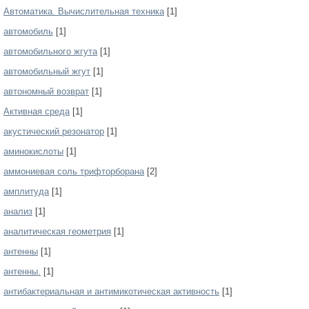
Автоматика. Вычислительная техника
[1]
автомобиль
[1]
автомобильного жгута
[1]
автомобильный жгут
[1]
автономный возврат
[1]
Активная среда
[1]
акустический резонатор
[1]
аминокислоты
[1]
аммониевая соль трифторборана
[2]
амплитуда
[1]
анализ
[1]
аналитическая геометрия
[1]
антенны
[1]
антенны.
[1]
антибактериальная и антимикотическая активность
[1]