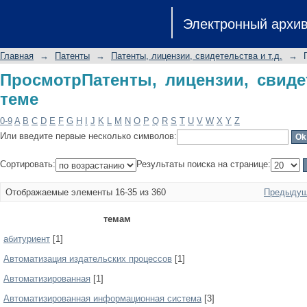
ПросмотрПатенты, лицензии, свидете
Электронный архи
Главная
→
Патенты
→
Патенты, лицензии, свидетельства и т.д.
→
ПросмотрПатенты, лицензии, свидет
теме
0-9
A
B
C
D
E
F
G
H
I
J
K
L
M
N
O
P
Q
R
S
T
U
V
W
X
Y
Z
Или введите первые несколько символов:
Сортировать:
Результаты поиска на странице:
Отображаемые элементы 16-35 из 360
Предыдущ
темам
абитуриент
[1]
Автоматизация издательских процессов
[1]
Автоматизированная
[1]
Автоматизированная информационная система
[3]