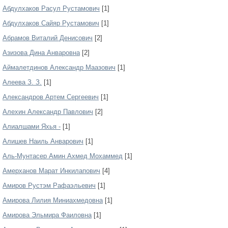
Абдулхаков Расул Рустамович
[1]
Абдулхаков Сайяр Рустамович
[1]
Абрамов Виталий Денисович
[2]
Азизова Дина Анваровна
[2]
Аймалетдинов Александр Маазович
[1]
Алеева З. З.
[1]
Александров Артем Сергеевич
[1]
Алехин Александр Павлович
[2]
Алиалшами Яхья -
[1]
Алишев Наиль Анварович
[1]
Аль-Мунтасер Амин Ахмед Мохаммед
[1]
Амерханов Марат Инкилапович
[4]
Амиров Рустэм Рафаэльевич
[1]
Амирова Лилия Миниахмедовна
[1]
Амирова Эльмира Фаиловна
[1]