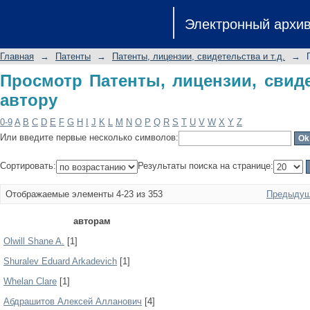
Просмотр Патенты, лицензии, свидет
Электронный архи
Главная
→
Патенты
→
Патенты, лицензии, свидетельства и т.д.
→
Просмотр Патенты, лицензии, свиде
автору
0-9
A
B
C
D
E
F
G
H
I
J
K
L
M
N
O
P
Q
R
S
T
U
V
W
X
Y
Z
Или введите первые несколько символов:
Сортировать:
Результаты поиска на странице:
Отображаемые элементы 4-23 из 353
Предыдущ
авторам
Olwill Shane A.
[1]
Shuralev Eduard Arkadevich
[1]
Whelan Clare
[1]
Абдрашитов Алексей Алланович
[4]