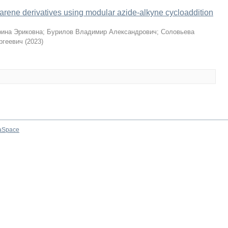
[4]arene derivatives using modular azide-alkyne cycloaddition
рина Эриковна
;
Бурилов Владимир Александрович
;
Соловьева
ргеевич
(
2023
)
aSpace