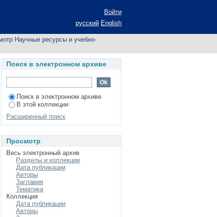
пособия по автору
Войти
русский
English
мотр Научные ресурсы и учебно-
Поиск в электронном архиве
Поиск в электронном архиве
В этой коллекции
Расширенный поиск
Просмотр
Весь электронный архив
Разделы и коллекции
Дата публикации
Авторы
Заглавия
Тематика
Коллекция
Дата публикации
Авторы