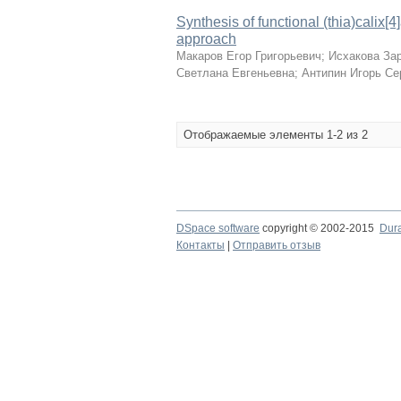
Synthesis of functional (thia)calix
approach
Макаров Егор Григорьевич
;
Исхакова За
Светлана Евгеньевна
;
Антипин Игорь Се
Отображаемые элементы 1-2 из 2
DSpace software
copyright © 2002-2015
Dur
Контакты
|
Отправить отзыв