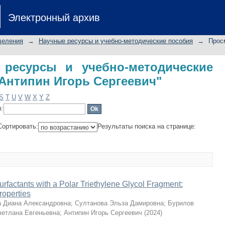
 ресурсы и учебно-методические 
Электронный архив
геевич"
деления
→
Научные ресурсы и учебно-методические пособия
→
Прос
ресурсы и учебно-методические
"Антипин Игорь Сергеевич"
S
T
U
V
W
X
Y
Z
в:
Сортировать:
Результаты поиска на странице:
factants with a Polar Triethylene Glycol Fragment:
roperties
 Диана Александровна
;
Султанова Эльза Дамировна
;
Бурилов
ветлана Евгеньевна
;
Антипин Игорь Сергеевич
(
2024
)