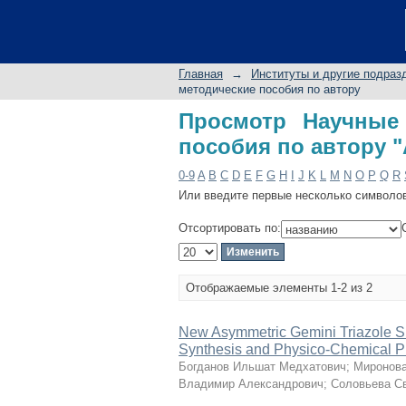
Просмотр Научные
"Антипин Игорь Сер
Главная
→
Институты и другие подраз
методические пособия по автору
Просмотр Научные 
пособия по автору 
0-9
A
B
C
D
E
F
G
H
I
J
K
L
M
N
O
P
Q
R
Или введите первые несколько символо
Отсортировать по:
Отображаемые элементы 1-2 из 2
New Asymmetric Gemini Triazole Sur
Synthesis and Physico-Chemical P
Богданов Ильшат Медхатович
;
Миронова
Владимир Александрович
;
Соловьева С