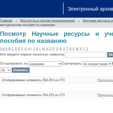
Посмотр Научные ресурсы и учебно
Электронный архи
Главная
→
Институты и другие подразделения
→
Научные ресурсы и
методические пособия по названию
Посмотр Научные ресурсы и уче
пособия по названию
0-9
A
B
C
D
E
F
G
H
I
J
K
L
M
N
O
P
Q
R
S
T
U
V
W
X
Y
Z
Или введите первые несколько символов:
Отсортировать по:
Сортировать:
Отображаемые элементы 254-253 из 273
Предыдущ
Отображаемые элементы 254-253 из 273
Предыдущ