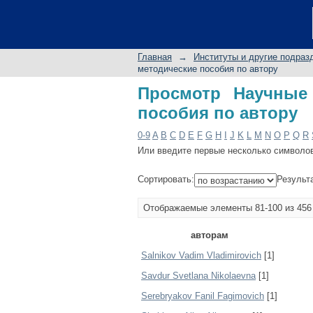
Просмотр Научные р
Главная
→
Институты и другие подраз
методические пособия по автору
Просмотр Научные 
пособия по автору
0-9
A
B
C
D
E
F
G
H
I
J
K
L
M
N
O
P
Q
R
Или введите первые несколько символо
Сортировать:
Результ
Отображаемые элементы 81-100 из 456
авторам
Salnikov Vadim Vladimirovich
[1]
Savdur Svetlana Nikolaevna
[1]
Serebryakov Fanil Fagimovich
[1]