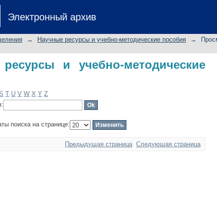
есурсы и учебно-методические посо
Электронный архив
деления
→
Научные ресурсы и учебно-методические пособия
→
Прос
ресурсы и учебно-методические
S
T
U
V
W
X
Y
Z
в:
аты поиска на странице:
Предыдущая страница
Следующая страница