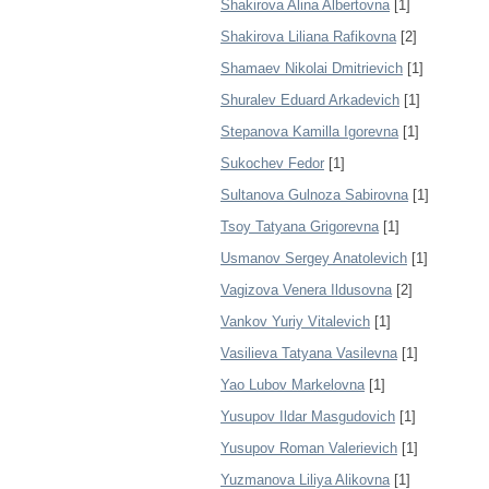
Shakirova Alina Albertovna
[1]
Shakirova Liliana Rafikovna
[2]
Shamaev Nikolai Dmitrievich
[1]
Shuralev Eduard Arkadevich
[1]
Stepanova Kamilla Igorevna
[1]
Sukochev Fedor
[1]
Sultanova Gulnoza Sabirovna
[1]
Tsoy Tatyana Grigorevna
[1]
Usmanov Sergey Anatolevich
[1]
Vagizova Venera Ildusovna
[2]
Vankov Yuriy Vitalevich
[1]
Vasilieva Tatyana Vasilevna
[1]
Yao Lubov Markelovna
[1]
Yusupov Ildar Masgudovich
[1]
Yusupov Roman Valerievich
[1]
Yuzmanova Liliya Alikovna
[1]