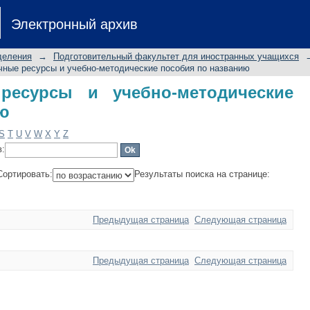
сурсы и учебно-методические пособ
Электронный архив
деления
→
Подготовительный факультет для иностранных учащихся
ные ресурсы и учебно-методические пособия по названию
ресурсы и учебно-методические
ию
S
T
U
V
W
X
Y
Z
в:
Сортировать:
Результаты поиска на странице:
Предыдущая страница
Следующая страница
Предыдущая страница
Следующая страница