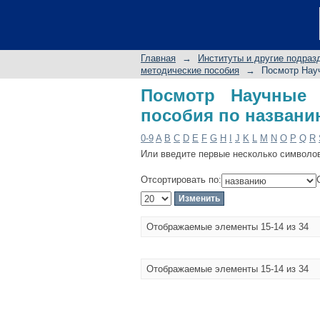
Посмотр Научные ре
Главная
→
Институты и другие подраз
методические пособия
→
Посмотр Науч
Посмотр Научные 
пособия по назван
0-9
A
B
C
D
E
F
G
H
I
J
K
L
M
N
O
P
Q
R
Или введите первые несколько символо
Отсортировать по:
Отображаемые элементы 15-14 из 34
Отображаемые элементы 15-14 из 34