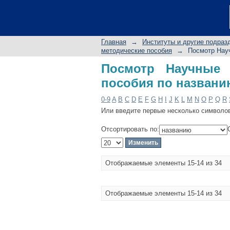
Посмотр Научные ре
Главная
→
Институты и другие подраз
методические пособия
→
Посмотр Науч
Посмотр Научные 
пособия по назван
0-9
A
B
C
D
E
F
G
H
I
J
K
L
M
N
O
P
Q
R
Или введите первые несколько символо
Отсортировать по:
Отображаемые элементы 15-14 из 34
Отображаемые элементы 15-14 из 34