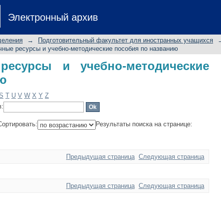
сурсы и учебно-методические пособ
Электронный архив
деления
→
Подготовительный факультет для иностранных учащихся
ные ресурсы и учебно-методические пособия по названию
ресурсы и учебно-методические
ию
S
T
U
V
W
X
Y
Z
в:
Сортировать:
Результаты поиска на странице:
Предыдущая страница
Следующая страница
Предыдущая страница
Следующая страница