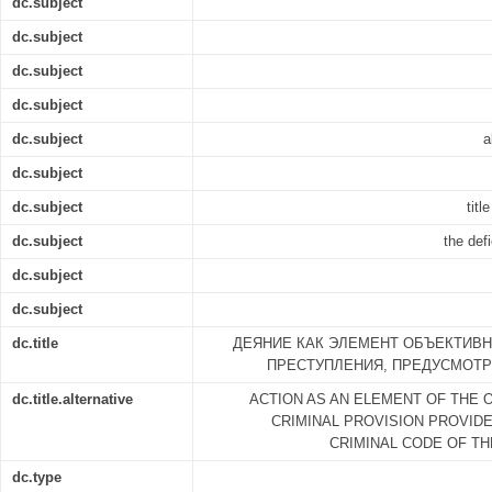
dc.subject
dc.subject
dc.subject
dc.subject
dc.subject
a
dc.subject
dc.subject
titl
dc.subject
the def
dc.subject
dc.subject
dc.title
ДЕЯНИЕ КАК ЭЛЕМЕНТ ОБЪЕКТИВ
ПРЕСТУПЛЕНИЯ, ПРЕДУСМОТРЕН
dc.title.alternative
ACTION AS AN ELEMENT OF THE 
CRIMINAL PROVISION PROVIDED
CRIMINAL CODE OF T
dc.type