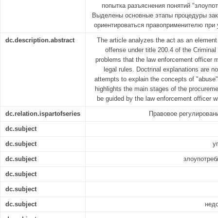
попытка разъяснения понятий "злоупот
Выделены основные этапы процедуры заку
ориентироваться правоприменителю при 
dc.description.abstract
The article analyzes the act as an element 
offense under title 200.4 of the Criminal
problems that the law enforcement officer m
legal rules. Doctrinal explanations are no
attempts to explain the concepts of "abuse" 
highlights the main stages of the procurem
be guided by the law enforcement officer wh
dc.relation.ispartofseries
Правовое регулирован
dc.subject
dc.subject
у
dc.subject
злоупотреб
dc.subject
dc.subject
dc.subject
недо