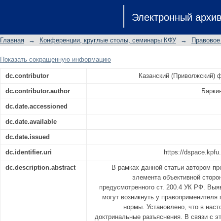
ДЕЯНИЕ КАК ЭЛЕМЕНТ ОБЪЕКТИВН
Электронный архи
ПРЕДУСМОТРЕННОГО СТ. 2004 УК РФ
Главная
→
Конференции, круглые столы, семинары КФУ
→
Правовое
Показать сокращенную информацию
dc.contributor
Казанский (Приволжский) 
dc.contributor.author
Барки
dc.date.accessioned
dc.date.available
dc.date.issued
dc.identifier.uri
https://dspace.kpfu
dc.description.abstract
В рамках данной статьи автором пр
элемента объективной сторо
предусмотренного ст. 200.4 УК РФ. Вы
могут возникнуть у правоприменителя 
нормы. Установлено, что в нас
доктринальные разъяснения. В связи с э