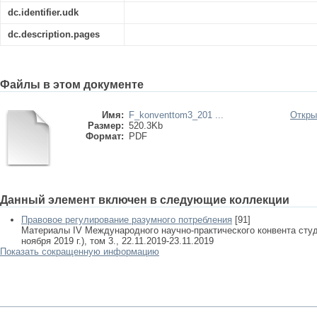
dc.identifier.udk
dc.description.pages
Файлы в этом документе
Имя:
F_konventtom3_201 ...
Откры
Размер:
520.3Kb
Формат:
PDF
Данный элемент включен в следующие коллекции
Правовое регулирование разумного потребления
[91]
Материалы IV Международного научно-практического конвента студе
ноября 2019 г.), том 3., 22.11.2019-23.11.2019
Показать сокращенную информацию