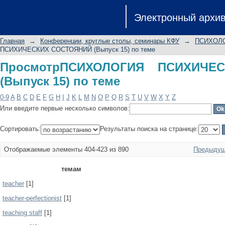
ПросмотрПСИХОЛОГИЯ ПСИХИЧЕСКИХ
Электронный архи
Главная
→
Конференции, круглые столы, семинары КФУ
→
ПСИХОЛО
ПСИХИЧЕСКИХ СОСТОЯНИЙ (Выпуск 15) по теме
ПросмотрПСИХОЛОГИЯ ПСИХИЧЕ
(Выпуск 15) по теме
0-9
A
B
C
D
E
F
G
H
I
J
K
L
M
N
O
P
Q
R
S
T
U
V
W
X
Y
Z
Или введите первые несколько символов:
Сортировать:
Результаты поиска на странице:
Отображаемые элементы 404-423 из 890
Предыдущ
темам
teacher
[1]
teacher-perfectionist
[1]
teaching staff
[1]