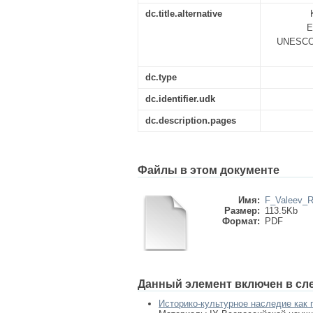
dc.title.alternative
E
UNESCO
dc.type
dc.identifier.udk
dc.description.pages
Файлы в этом документе
Имя:
F_Valeev_R
Размер:
113.5Kb
Формат:
PDF
Данный элемент включен в сл
Историко-культурное наследие как 