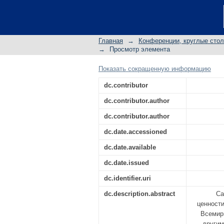
КАЗАНСКИЙ КРЕМ
УПРАВЛЕНИЯ ОБЪЕ
В РЕСПУБЛИКЕ ТАТ
Главная
→
Конференции, круглые сто
→
Просмотр элемента
Показать сокращенную информацию
dc.contributor
dc.contributor.author
dc.contributor.author
dc.date.accessioned
dc.date.available
dc.date.issued
dc.identifier.uri
dc.description.abstract
Са
ценности
Всемир
другим