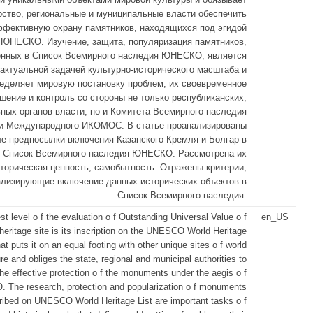
рство, региональные и муниципальные власти обеспечить
фективную охрану памятников, находящихся под эгидой
ЮНЕСКО. Изучение, защита, популяризация памятников,
нных в Список Всемирного наследия ЮНЕСКО, является
актуальной задачей культурно-исторического масштаба и
еделяет мировую постановку проблем, их своевременное
шение и контроль со стороны не только республиканских,
ных органов власти, но и Комитета Всемирного наследия
 Международного ИКОМОС. В статье проанализированы
е предпосылки включения Казанского Кремля и Болгар в
Список Всемирного наследия ЮНЕСКО. Рассмотрена их
торическая ценность, самобытность. Отражены критерии,
ализирующие включение данных исторических объектов в
Список Всемирного наследия.
st level o f the evaluation o f Outstanding Universal Value o f
en_US
 heritage site is its inscription on the UNESCO World Heritage
hat puts it on an equal footing with other unique sites o f world
ure and obliges the state, regional and municipal authorities to
he effective protection o f the monuments under the aegis o f
The research, protection and popularization o f monuments
ribed on UNESCO World Heritage List are important tasks o f