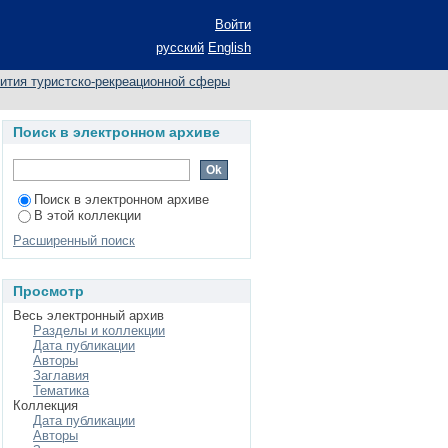
ОВЛЕНИЯ СИСТЕМЫ
Войти
 НАСЛЕДИЯ ЮНЕСКО
русский
English
вития туристско-рекреационной сферы
Поиск в электронном архиве
Поиск в электронном архиве
В этой коллекции
Расширенный поиск
Просмотр
Весь электронный архив
Разделы и коллекции
Дата публикации
Авторы
Заглавия
Тематика
Коллекция
Дата публикации
Авторы