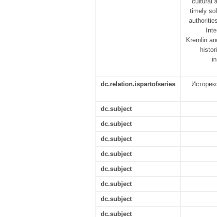
cultural 
timely so
authoriti
Int
Kremlin an
histor
in
dc.relation.ispartofseries
Историко
dc.subject
dc.subject
dc.subject
dc.subject
dc.subject
dc.subject
dc.subject
dc.subject