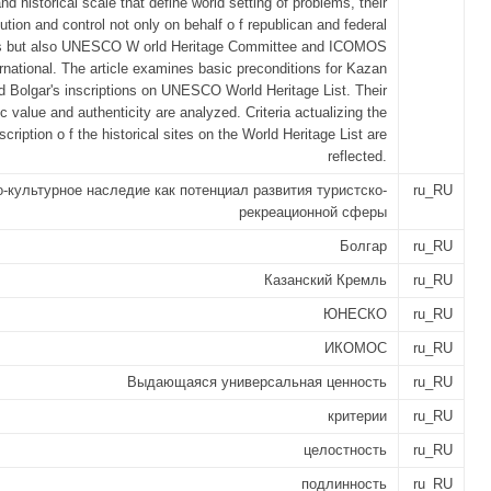
and historical scale that define world setting of problems, their
lution and control not only on behalf o f republican and federal
es but also UNESCO W orld Heritage Committee and ICOMOS
ernational. The article examines basic preconditions for Kazan
d Bolgar's inscriptions on UNESCO World Heritage List. Their
ic value and authenticity are analyzed. Criteria actualizing the
scription o f the historical sites on the World Heritage List are
reflected.
-культурное наследие как потенциал развития туристско-
ru_RU
рекреационной сферы
Болгар
ru_RU
Казанский Кремль
ru_RU
ЮНЕСКО
ru_RU
ИКОМОС
ru_RU
Выдающаяся универсальная ценность
ru_RU
критерии
ru_RU
целостность
ru_RU
подлинность
ru_RU