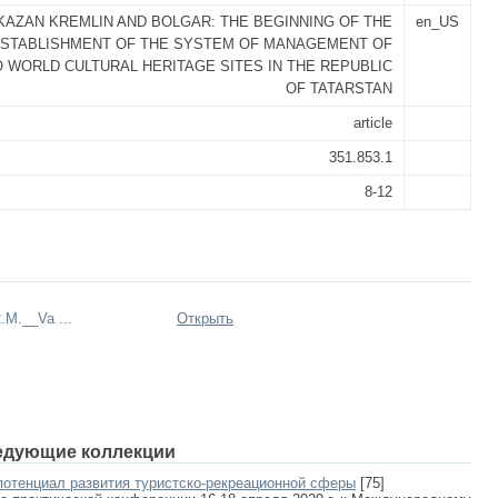
KAZAN KREMLIN AND BOLGAR: THE BEGINNING OF THE
en_US
STABLISHMENT OF THE SYSTEM OF MANAGEMENT OF
 WORLD CULTURAL HERITAGE SITES IN THE REPUBLIC
OF TATARSTAN
article
351.853.1
8-12
.M.__Va ...
Открыть
едующие коллекции
потенциал развития туристско-рекреационной сферы
[75]