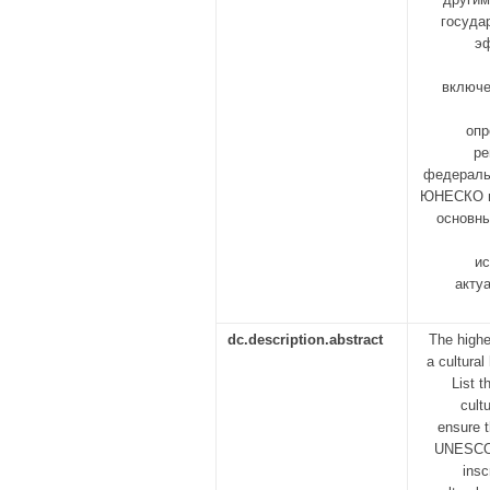
госуда
эф
включе
опр
ре
федераль
ЮНЕСКО и
основны
ис
акту
dc.description.abstract
The highe
a cultural
List t
cult
ensure t
UNESCO. 
insc