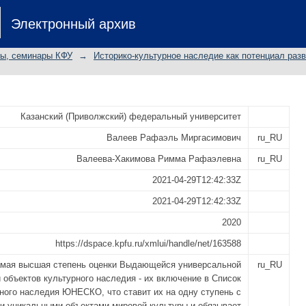
ЛЬ И БОЛГАР: НАЧАЛО СТАН
Электронный архив
КТАМИ ВСЕМИРНОГО КУЛЬТУРНОГО
АРСТАН
лы, семинары КФУ
→
Историко-культурное наследие как потенциал раз
Казанский (Приволжский) федеральный университет
Валеев Рафаэль Миргасимович
ru_RU
Валеева-Хакимова Римма Рафаэлевна
ru_RU
2021-04-29T12:42:33Z
2021-04-29T12:42:33Z
2020
https://dspace.kpfu.ru/xmlui/handle/net/163588
мая высшая степень оценки Выдающейся универсальной
ru_RU
 объектов культурного наследия - их включение в Список
ного наследия ЮНЕСКО, что ставит их на одну ступень с
и уникальными объектами мировой культуры и обязывает