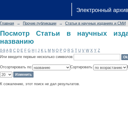
Посмотр Статьи в научных издания
Электронный архи
Главная
→
Прочие публикации
→
Статьи в научных изданиях и СМИ
Посмотр Статьи в научных из
названию
0-9
A
B
C
D
E
F
G
H
I
J
K
L
M
N
O
P
Q
R
S
T
U
V
W
X
Y
Z
Или введите первые несколько символов:
Отсортировать по:
Сортировать:
К сожалению, этот поиск не дал результатов.