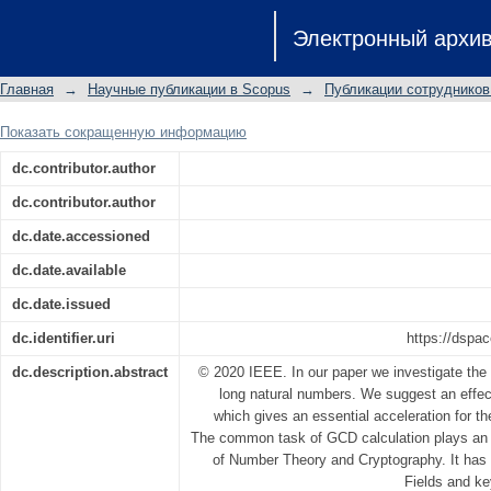
Investigation of the k-ary GCD Algorit
Электронный архи
Главная
→
Научные публикации в Scopus
→
Публикации сотрудников
Показать сокращенную информацию
dc.contributor.author
dc.contributor.author
dc.date.accessioned
dc.date.available
dc.date.issued
dc.identifier.uri
https://dspac
dc.description.abstract
© 2020 IEEE. In our paper we investigate the 
long natural numbers. We suggest an effect
which gives an essential acceleration for t
The common task of GCD calculation plays an im
of Number Theory and Cryptography. It has ap
Fields and ke