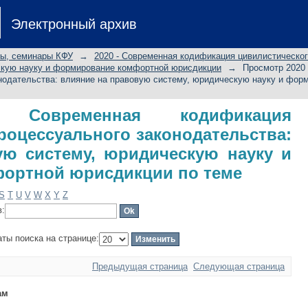
 Современная кодификация ц
Электронный архив
законодательства: влияние на 
 и формирование комфортной юрисд
лы, семинары КФУ
→
2020 - Современная кодификация цивилистическог
скую науку и формирование комфортной юрисдикции
→
Просмотр 2020
онодательства: влияние на правовую систему, юридическую науку и фо
 Современная кодификация
роцессуального законодательства:
ую систему, юридическую науку и
ортной юрисдикции по теме
S
T
U
V
W
X
Y
Z
в:
аты поиска на странице:
Предыдущая страница
Следующая страница
ам