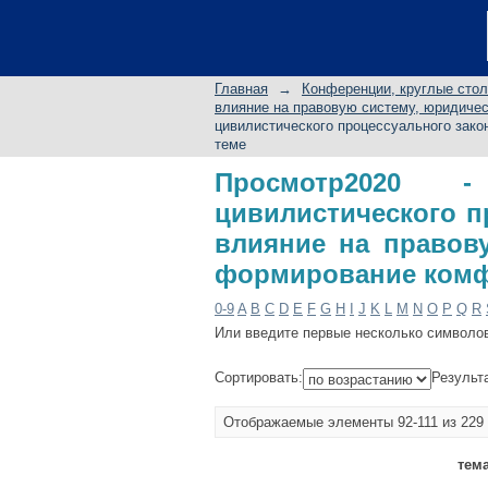
Просмотр2020 -
процессуального 
юридическую науку
Главная
→
Конференции, круглые сто
влияние на правовую систему, юридиче
цивилистического процессуального зак
теме
Просмотр2020 -
цивилистического п
влияние на правов
формирование комф
0-9
A
B
C
D
E
F
G
H
I
J
K
L
M
N
O
P
Q
R
Или введите первые несколько символо
Сортировать:
Результ
Отображаемые элементы 92-111 из 229
тем