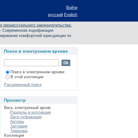
ивилистического
Войти
правовую систему,
русский
English
икции по теме
о процессуального законодательства:
 - Современная кодификация
рмирование комфортной юрисдикции по
Поиск в электронном архиве
Поиск в электронном архиве
В этой коллекции
Расширенный поиск
Просмотр
Весь электронный архив
Разделы и коллекции
Дата публикации
Авторы
Заглавия
Тематика
Коллекция