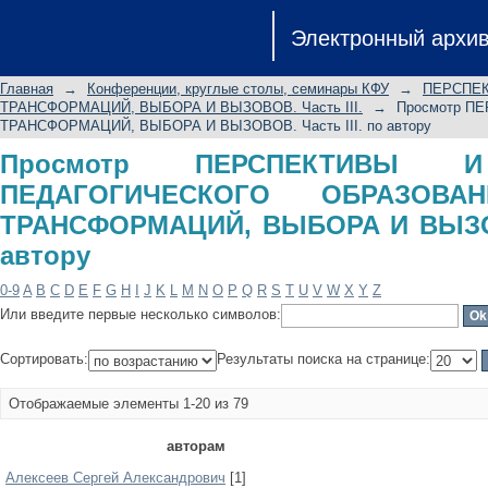
Просмотр ПЕРСПЕКТИВЫ И 
Электронный архи
ОБРАЗОВАНИЯ В ЭПОХУ ТРАНСФОРМ
по автору
Главная
→
Конференции, круглые столы, семинары КФУ
→
ПЕРСПЕК
ТРАНСФОРМАЦИЙ, ВЫБОРА И ВЫЗОВОВ. Часть III.
→
Просмотр П
ТРАНСФОРМАЦИЙ, ВЫБОРА И ВЫЗОВОВ. Часть III. по автору
Просмотр ПЕРСПЕКТИВЫ 
ПЕДАГОГИЧЕСКОГО ОБРАЗОВ
ТРАНСФОРМАЦИЙ, ВЫБОРА И ВЫЗОВО
автору
0-9
A
B
C
D
E
F
G
H
I
J
K
L
M
N
O
P
Q
R
S
T
U
V
W
X
Y
Z
Или введите первые несколько символов:
Сортировать:
Результаты поиска на странице:
Отображаемые элементы 1-20 из 79
авторам
Алексеев Сергей Александрович
[1]