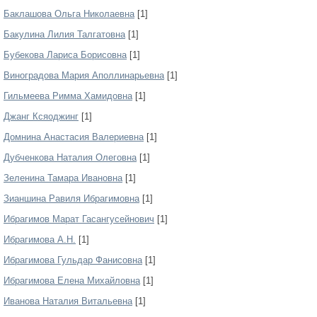
Баклашова Ольга Николаевна
[1]
Бакулина Лилия Талгатовна
[1]
Бубекова Лариса Борисовна
[1]
Виноградова Мария Аполлинарьевна
[1]
Гильмеева Римма Хамидовна
[1]
Джанг Ксяоджинг
[1]
Домнина Анастасия Валериевна
[1]
Дубченкова Наталия Олеговна
[1]
Зеленина Тамара Ивановна
[1]
Зианшина Равиля Ибрагимовна
[1]
Ибрагимов Марат Гасангусейнович
[1]
Ибрагимовa А.H.
[1]
Ибрагимова Гульдар Фанисовна
[1]
Ибрагимова Елена Михайловна
[1]
Иванова Наталия Витальевна
[1]