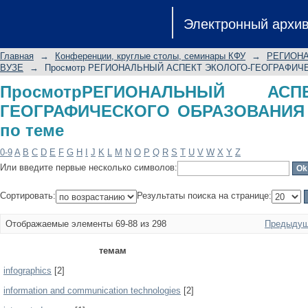
ПросмотрРЕГИОНАЛЬНЫЙ АСП
Электронный архи
ОБРАЗОВАНИЯ В ШКОЛЕ И ВУЗЕ по 
Главная
→
Конференции, круглые столы, семинары КФУ
→
РЕГИОНА
ВУЗЕ
→
Просмотр РЕГИОНАЛЬНЫЙ АСПЕКТ ЭКОЛОГО-ГЕОГРАФИЧЕ
ПросмотрРЕГИОНАЛЬНЫЙ АС
ГЕОГРАФИЧЕСКОГО ОБРАЗОВАНИЯ
по теме
0-9
A
B
C
D
E
F
G
H
I
J
K
L
M
N
O
P
Q
R
S
T
U
V
W
X
Y
Z
Или введите первые несколько символов:
Сортировать:
Результаты поиска на странице:
Отображаемые элементы 69-88 из 298
Предыдущ
темам
infographics
[2]
information and communication technologies
[2]