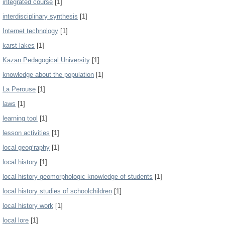
integrated course
[1]
interdisciplinary synthesis
[1]
Internet technology
[1]
karst lakes
[1]
Kazan Pedagogical University
[1]
knowledge about the population
[1]
La Perouse
[1]
laws
[1]
learning tool
[1]
lesson activities
[1]
local geogᡃraphy
[1]
local history
[1]
local history geomorphologic knowledge of students
[1]
local history studies of schoolchildren
[1]
local history work
[1]
local lore
[1]