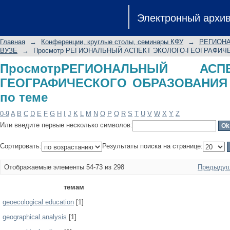
ПросмотрРЕГИОНАЛЬНЫЙ АСП
Электронный архи
ОБРАЗОВАНИЯ В ШКОЛЕ И ВУЗЕ по 
Главная
→
Конференции, круглые столы, семинары КФУ
→
РЕГИОНА
ВУЗЕ
→
Просмотр РЕГИОНАЛЬНЫЙ АСПЕКТ ЭКОЛОГО-ГЕОГРАФИЧЕ
ПросмотрРЕГИОНАЛЬНЫЙ АС
ГЕОГРАФИЧЕСКОГО ОБРАЗОВАНИЯ
по теме
0-9
A
B
C
D
E
F
G
H
I
J
K
L
M
N
O
P
Q
R
S
T
U
V
W
X
Y
Z
Или введите первые несколько символов:
Сортировать:
Результаты поиска на странице:
Отображаемые элементы 54-73 из 298
Предыдущ
темам
geoecological education
[1]
geographical analysis
[1]